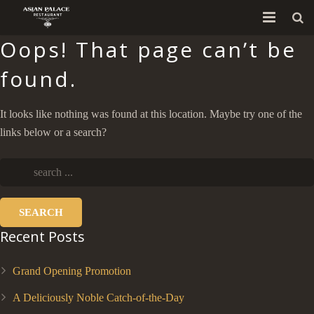
Oops! That page can’t be
GIỚI THIỆU
found.
THỰC ĐƠN
It looks like nothing was found at this location. Maybe try one of the
HÌNH ẢNH
links below or a search?
LIÊN HỆ
Tiếng Việt
SEARCH
Recent Posts
Grand Opening Promotion
A Deliciously Noble Catch-of-the-Day